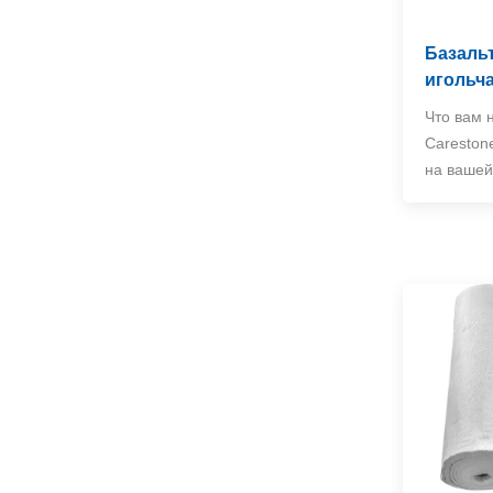
Базаль
игольча
Что вам 
Careston
на вашей