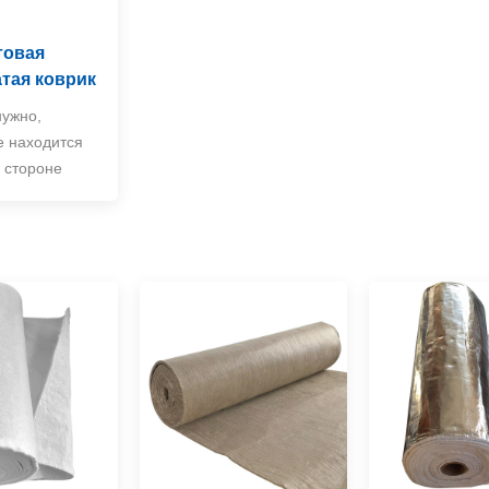
товая
тая коврик
нужно,
e находится
 стороне