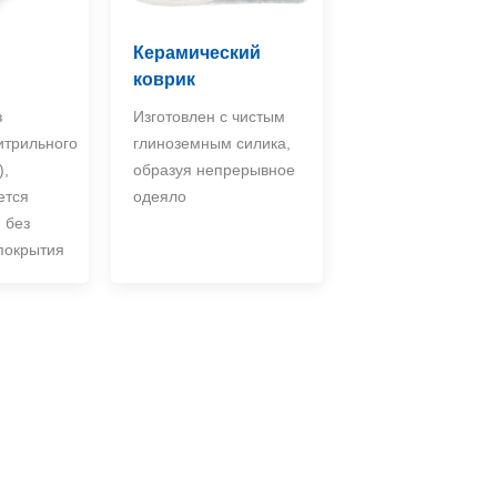
Керамический
коврик
з
Изготовлен с чистым
итрильного
глиноземным силика,
),
образуя непрерывное
ется
одеяло
 без
 покрытия