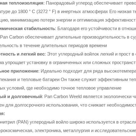
ная теплоизоляция
: Панорадовый углерод обеспечивает прев
атуре до 1800 ° C (3272 ° F) в инертных атмосферах Его низка
цию, минимизацию потери энергии и оптимизация эффективност
имическая стабильность
: Благодаря его устойчивости в отно
 Pan Carbon обеспечивает длительные производительность в су
ельность в течение длительных периодов времени
тность и легкий вес
: Этот углеродный войлок легкий и прост 
ма упрощает установку в ограниченных или сложных пространст
ьное приложение
: Идеально подходит для ряда высокотемпер
пекания и тепловые батареи Он также служит эффективным те
ых условий, где необходимо точное тепловое управление
ый и долговечный
: Pan Carbon Weeld является экологически
ен для долгосрочного использования, что снижает необходимос
я:
нитрил (PAN) углеродный войло широко используется в отрасля
аэрокосмическая, электроника, металлургия и исследовательск