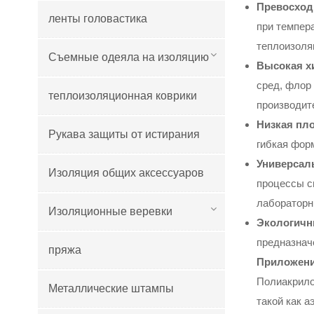
Превосход
ленты головастика
при темпер
теплоизоля
Съемные одеяла на изоляцию
Высокая х
сред, флор
теплоизоляционная коврики
производит
Низкая пло
Рукава защиты от истирания
гибкая фор
Универсал
Изоляция общих аксессуаров
процессы с
лабораторн
Изоляционные веревки
Экологичн
предназнач
пряжа
Приложени
Полиакрило
Металлические штампы
такой как 