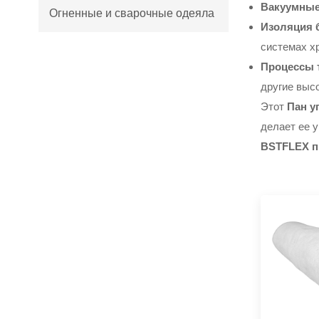
Вакуумные
Огненные и сварочные одеяла
Изоляция 
системах х
Процессы 
НОВЫЕ ПРОДУКТЫ
другие выс
Высокая
Этот
Пан у
температурная
тканая рукав
делает ее 
ПРОСМОТРЕТЬ БОЛЬШЕ
стекловолокна
BSTFLEX п
Светолостремные
сварки с покрытием с
вермикулитом.
ПРОСМОТРЕТЬ БОЛЬШЕ
Разделенная
алюминиевая фольга
тепловая
ПРОСМОТРЕТЬ БОЛЬШЕ
отражающая рукав