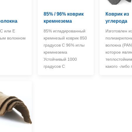
85% / 96% коврик
Коврик из
волокна
кремнезема
углерода
C или E
85% игладированный
Изготовлен и
ным волокном
кремнезый коврик 850
полиакрилон
градусов C 96% иглы
волокна (PAN
кремнезема
которое явля
Устойчивый 1000
теплостойким
градусов C
какого -либо