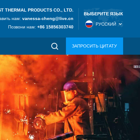
T THERMAL PRODUCTS CO., LTD.
ВЫБЕРИТЕ ЯЗЫК
авить нам:
vanessa-cheng@live.cn
РУССКИЙ
Позвони нам:
+86 15856303740
ЗАПРОСИТЬ ЦИТАТУ