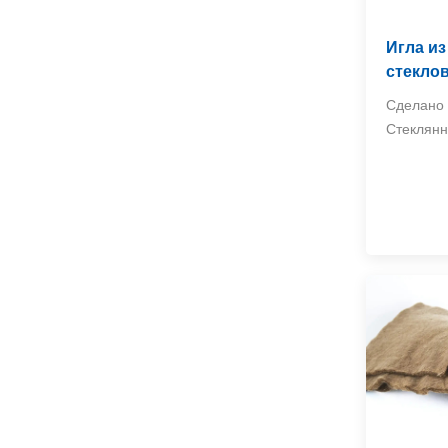
Высокотемпературное
Игла из
керамическое
волокно
стекло
ПРОСМОТРЕТЬ БОЛЬШЕ
изоляционное одеяло
Сделано 
Стеклян
Выхлопные тепловые
экрана для
автомобилей,
ПРОСМОТРЕТЬ БОЛЬШЕ
грузовиков и
внедорожников